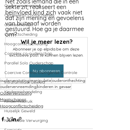
Γ
Net zoals iemand die in een 
Oudervervreeming
sekte zit, realiseert een 
beïnvloed kind zich vaak niet 
Ongewenst contactverlies
dat zijn mening en gevoelens 
van buitenaf worden 
Contactherstel
gestuurd. Hoe ga je daarmee 
om?
Conflictscheiding
Wil je meer lezen?
Hoogconflictscheiding
Abonneer je op elpida.be om deze 
Complex co-ouderschap
exclusieve post te kunnen blijven lezen.
Parallel Solo Ouderschap
Nu abonneren
Coercive Control-Dwingende Controle
ouderverstoting
manipulatie
ouderonthechting
Intrafamiliaal Geweld
oudervervreemding
kinderen in gevaar
Kindermishandeling
Ouderverstoting
Maatschappij
Kindermisbruik
Hoogconflictscheiding
Huiselijk Geweld
Niet-fatale Verwurging