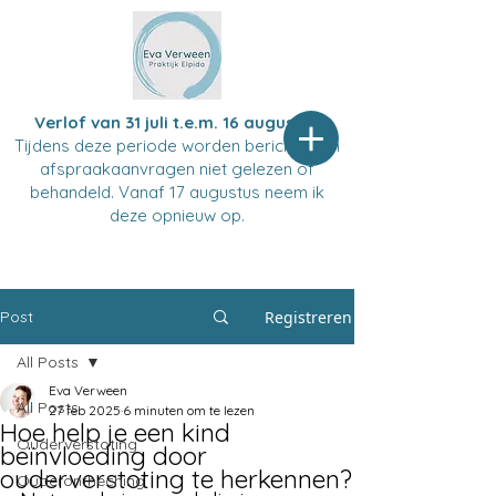
Verlof van 31 juli t.e.m. 16 augustus
Tijdens deze periode worden berichten en
afspraakaanvragen niet gelezen of
behandeld. Vanaf 17 augustus neem ik
deze opnieuw op.
Post
Registreren
All Posts
Eva Verween
All Posts
27 feb 2025
6 minuten om te lezen
Hoe help je een kind
Ouderverstoting
beïnvloeding door
ouderverstoting te herkennen?
Ouderontheching