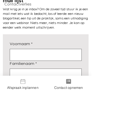
mail lijst
Contactverlies
Wat krijg je in je inbox? Om de zoveel tijd stuur ik je een
mail met iets wat ik bedacht, las of leerde: een nieuw
blogartikel, een tip uit de praktijk, soms een uitnodiging
voor een webinar. Niets meer, niets minder. Je kan op
eender welk moment uitschrijven.
Voornaam
*
Ouderverstoting of iets anders?
Familienaam
*
E-mailadres
*
Afspraak inplannen
Contact opnemen
Ja, schrijf me in voor de 
nieuwsbrief.
*
Verzenden