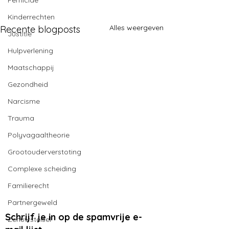
Femicide
Kinderrechten
Alles weergeven
Recente blogposts
Justitie
Hulpverlening
Maatschappij
Gezondheid
Narcisme
Trauma
Polyvagaaltheorie
Grootouderverstoting
Complexe scheiding
Familierecht
Partnergeweld
Schrijf je in op de spamvrije e-
Zenuwstelsel