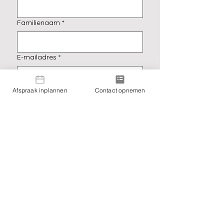
Familienaam
*
E-mailadres
*
Afspraak inplannen
Contact opnemen
Ja, schrijf me in voor de 
nieuwsbrief.
*
Verzenden
Praktijk Elpida - Eva Verween
Praktijkadres:
Jan De Lichte 24, 9090 Merelbeke-Melle
BTW-nummer: BE0743842124
Werkgebied: Melle bij Gent, Merelbeke-Melle,
Vlaanderen (Oost-Vlaanderen, West-
Vlaanderen, Antwerpen, Vlaams-Brabant,