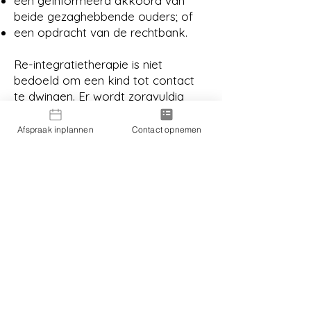
een geïnformeerd akkoord van
beide gezaghebbende ouders; of
een opdracht van de rechtbank.
Re-integratietherapie is niet
bedoeld om een kind tot contact
te dwingen. Er wordt zorgvuldig
onderzocht of en onder welke
voorwaarden herstel van de ouder-
Afspraak inplannen
Contact opnemen
kindrelatie veilig, verantwoord en
haalbaar kan worden opgebouwd.
Lees meer over re-
integratietherapie en contactherstel
met een minderjarig kind
.
Wat als ik niet weet waarom het
contact verloren is gegaan?
Het is niet ongewoon dat