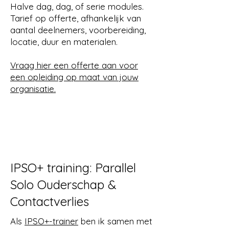
Halve dag, dag, of serie modules.
€100 per uur incl BTW.
Tarief op offerte, afhankelijk van
Standaardsessie 90 minuten, €150.
aantal deelnemers, voorbereiding,
Voor teams en organisaties: B2B-
locatie, duur en materialen.
tarief op offerte.
Vraag hier een offerte aan voor
Vraag hier een offerte aan voor
een opleiding op maat van jouw
supervisie.
organisatie.
IPSO+ training: Parallel
Solo Ouderschap &
Contactverlies
Als
IPSO+-trainer
ben ik samen met