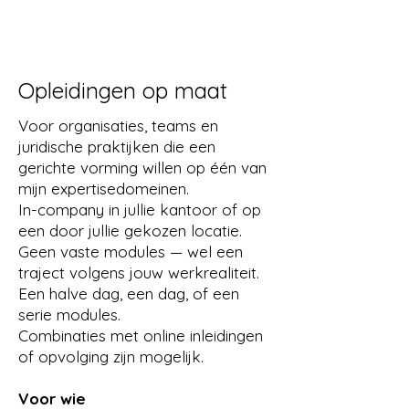
Γ
Supervisie
Opleidingen op maat
Voor wie
Voor organisaties, teams en
Psychotherapeuten en
juridische praktijken die een
psychologen in opleiding of
gerichte vorming willen op één van
gevestigd
mijn expertisedomeinen.
Hulpverleners in CLB, CGG, OCMW,
In-company in jullie kantoor of op
jeugdzorg, vrouwenopvang
een door jullie gekozen locatie.
Gespecialiseerde werkers in
Geen vaste modules — wel een
trauma, scheiding, geweld of
traject volgens jouw werkrealiteit.
contactverlies
Een halve dag, een dag, of een
Teams die casus- of intervisie
serie modules.
zoeken rond deze thema's
Combinaties met online inleidingen
of opvolging zijn mogelijk.
Wat je bij mij vindt
Voor wie