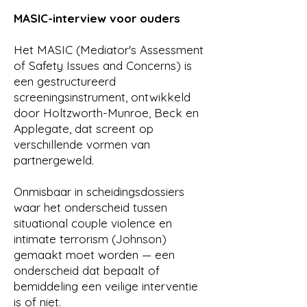
Vanessa Maes en Eva Verween,
MASIC-interview voor ouders
hapjes, drankjes en luxe lunch
Geen voorkennis vereist
Het MASIC (Mediator's Assessment
(Basistraining is een meerwaarde
of Safety Issues and Concerns) is
maar niet verplicht)
een gestructureerd
screeningsinstrument, ontwikkeld
Bekijk alle details en meld je aan
door Holtzworth-Munroe, Beck en
Applegate, dat screent op
verschillende vormen van
partnergeweld.
Onmisbaar in scheidingsdossiers
waar het onderscheid tussen
situational couple violence en
intimate terrorism (Johnson)
gemaakt moet worden — een
onderscheid dat bepaalt of
bemiddeling een veilige interventie
is of niet.