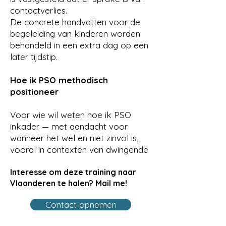
contactverlies.
De concrete handvatten voor de
begeleiding van kinderen worden
behandeld in een extra dag op een
later tijdstip.
Hoe ik PSO methodisch
positioneer
Voor wie wil weten hoe ik PSO
inkader — met aandacht voor
wanneer het wel en niet zinvol is,
vooral in contexten van dwingende
controle — verscheen er een
Interesse om deze training naar
interview met mij op de IPSO+-
Vlaanderen te halen? Mail me!
website.
Contact opnemen
Lees het interview op IPSO+