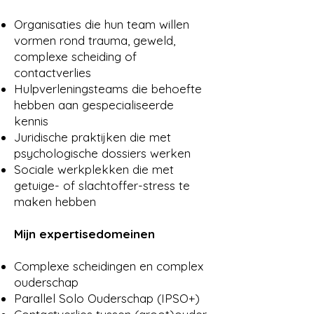
Supervisie vanuit klinische ervaring
én gespecialiseerde certificeringen:
Organisaties die hun team willen
MASIC-assessor, NICHD-
vormen rond trauma, geweld,
interviewer, IPSO+-trainer, EFJCA
complexe scheiding of
Voice.
contactverlies
Vanuit een traumasensitief kader,
Hulpverleningsteams die behoefte
met aandacht voor
hebben aan gespecialiseerde
differentiaaldiagnostiek —
kennis
onderscheid maken tussen
Juridische praktijken die met
protectief ouderschap,
psychologische dossiers werken
loyaliteitsconflict, hechtingsstress
Sociale werkplekken die met
en parental influence.
getuige- of slachtoffer-stress te
maken hebben
Specifieke aandachtsthema's:
Complexe scheiding en post-
Mijn expertisedomeinen
scheidings-co-ouderschap
Contactverlies tussen (groot)ouder
Complexe scheidingen en complex
en (klein)kind
ouderschap
Intrafamiliaal geweld, dwingende
Parallel Solo Ouderschap (IPSO+)
controle, intimate terrorism vs