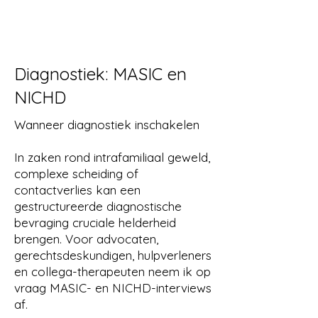
Certificaat
Na afronding van de twee
trainingsdagen ontvang je een
Diagnostiek: MASIC en
certificaat van IPSO+ waarmee je in
staat bent om de werkwijze
NICHD
Parallel Solo Ouderschap toe te
passen rondom contactverlies en
Wanneer diagnostiek inschakelen
contactbreuk bij complex
ouderschap na scheiding.
In zaken rond intrafamiliaal geweld,
complexe scheiding of
Eerstvolgende editie, tarief en
contactverlies kan een
aanmelding
gestructureerde diagnostische
bevraging cruciale helderheid
18 en 19 november 2026, van 9.30
brengen. Voor advocaten,
tot 16.00 uur
gerechtsdeskundigen, hulpverleners
Locatie: Van der Valk Houten,
en collega-therapeuten neem ik op
Utrecht
vraag MASIC- en NICHD-interviews
€795 exclusief BTW per persoon —
af.
inclusief beide trainingsdagen door