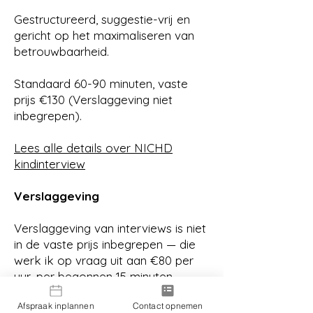
Gestructureerd, suggestie-vrij en
gericht op het maximaliseren van
betrouwbaarheid.
Standaard 60-90 minuten, vaste
prijs €130 (Verslaggeving niet
inbegrepen).
Lees alle details over NICHD
kindinterview
Verslaggeving
Verslaggeving van interviews is niet
in de vaste prijs inbegrepen — die
werk ik op vraag uit aan €80 per
uur, per begonnen 15 minuten.
Voor B2B-afnemers met meerdere
Afspraak inplannen
Contact opnemen
casussen werk ik met urenbundels.