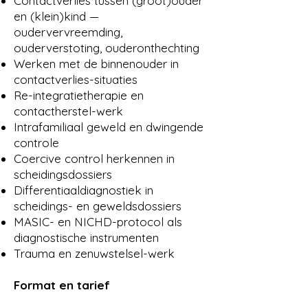
Contactverlies tussen (groot)ouder
situational violence
en (klein)kind —
Trauma en zenuwstelsel-werk
oudervervreemding,
Werken met PABs (Parental
ouderverstoting, ouderonthechting
Alienating Behaviors), HARD-
Werken met de binnenouder in
children, en weerstand in re-
contactverlies-situaties
integratie
Re-integratietherapie en
contactherstel-werk
Formats
Intrafamiliaal geweld en dwingende
controle
Individuele supervisie 1-op-1
Coercive control herkennen in
Casus-supervisie in kleine groep
scheidingsdossiers
Teamsupervisie of intervisie-
Differentiaaldiagnostiek in
begeleiding
scheidings- en geweldsdossiers
Eenmalige consultatie bij een
MASIC- en NICHD-protocol als
specifieke casus
diagnostische instrumenten
Sessies van 60 of 90 minuten, in
Trauma en zenuwstelsel-werk
Melle of via Zoom.
Format en tarief
Tarief