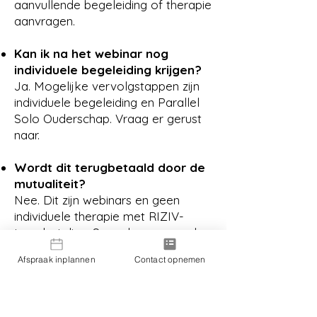
aanvullende begeleiding of therapie
aanvragen.
Kan ik na het webinar nog
individuele begeleiding krijgen?
Ja. Mogelijke vervolgstappen zijn
individuele begeleiding en Parallel
Solo Ouderschap. Vraag er gerust
naar.
Wordt dit terugbetaald door de
mutualiteit?
Nee. Dit zijn webinars en geen
individuele therapie met RIZIV-
terugbetaling. Soms kan een ouder
het inbrengen als kosten in een
Afspraak inplannen
Contact opnemen
juridisch of professioneel kader,
maar dat bespreek je zelf met je
advocaat, boekhouder of
werkgever.