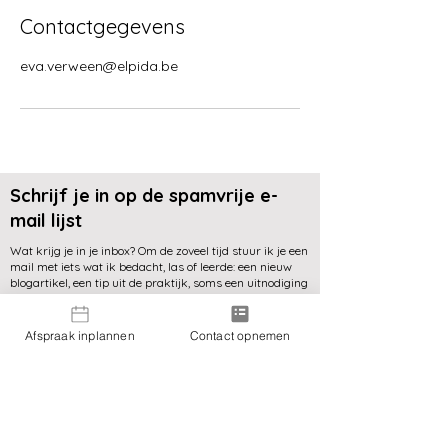
Contactgegevens
eva.verween@elpida.be
Schrijf je in op de spamvrije e-
mail lijst
Wat krijg je in je inbox? Om de zoveel tijd stuur ik je een
mail met iets wat ik bedacht, las of leerde: een nieuw
blogartikel, een tip uit de praktijk, soms een uitnodiging
voor een webinar. Niets meer, niets minder. Je kan op
eender welk moment uitschrijven.
Afspraak inplannen
Contact opnemen
Voornaam
*
Familienaam
*