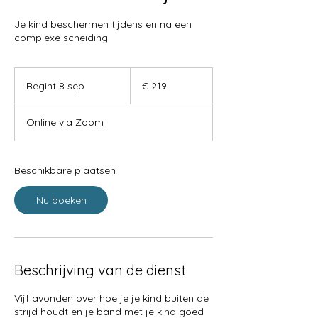
Je kind beschermen tijdens en na een
complexe scheiding
219
euro
Begint 8 sep
B
€ 219
e
g
Online via Zoom
i
n
t
8
Beschikbare plaatsen
s
e
Nu boeken
p
Beschrijving van de dienst
Vijf avonden over hoe je je kind buiten de
strijd houdt en je band met je kind goed