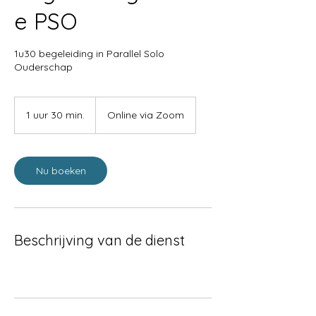
Γ
e PSO
1u30 begeleiding in Parallel Solo
Ouderschap
1 uur 30 min.
1
Online via Zoom
u
u
3
0
Nu boeken
m
i
n
.
Beschrijving van de dienst