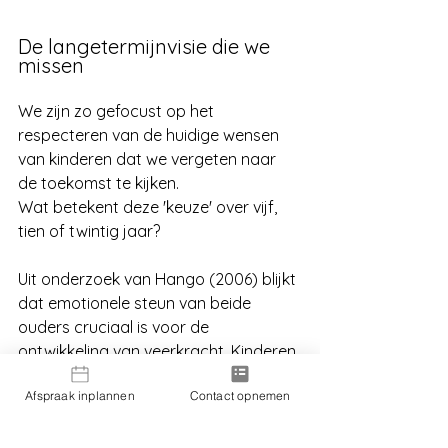
De langetermijnvisie die we 
missen
We zijn zo gefocust op het 
respecteren van de huidige wensen 
van kinderen dat we vergeten naar 
de toekomst te kijken. 
Wat betekent deze 'keuze' over vijf, 
tien of twintig jaar?
Uit onderzoek van Hango (2006) blijkt 
dat emotionele steun van beide 
ouders cruciaal is voor de 
ontwikkeling van veerkracht. Kinderen 
die zich door beide ouders gesteund 
Afspraak inplannen
Contact opnemen
voelen, zijn beter voorbereid op de 
uitdagingen van het leven.