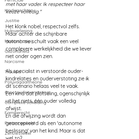
Femicide
met haar vader. Ik respecteer haar 
Kinderrechten
keuze volledig."
Justitie
Het klonk nobel, respectvol zelfs. 
Hulpverlening
Maar achter die schijnbare 
Maatschappij
autonomie schuilt vaak een veel 
complexere werkelijkheid die we liever 
Gezondheid
niet onder ogen zien.
Narcisme
Als specialist in verstoorde ouder-
Trauma
kindrelaties en ouderverstoting zie ik 
Polyvagaaltheorie
dit scenario helaas veel te vaak. 
Grootouderverstoting
Een kind dat plotseling, ogenschijnlijk 
uit het niets, één ouder volledig 
Complexe scheiding
afwijst. 
Familierecht
En die afwijzing wordt dan 
Partnergeweld
geaccepteerd als een 'autonome 
beslissing' van het kind. Maar is dat 
Zenuwstelsel
wel zo?