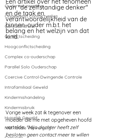
Een artikel over het fenomeen 
Oudervervreeming
van "de zelfstandige denker" 
en de taak en 
Ongewenst contactverlies
verantwoordelijkheid van de 
binnen-ouder m.b.t. het 
Contactherstel
belang en het welzijn van dat 
kind.
Conflictscheiding
Hoogconflictscheiding
Complex co-ouderschap
Parallel Solo Ouderschap
Coercive Control-Dwingende Controle
Intrafamiliaal Geweld
Kindermishandeling
Kindermisbruik
Vorige week zat ik tegenover een 
Huiselijk Geweld
moeder die me met opgeheven hoofd 
vertelde: 
"Mijn dochter heeft zelf 
Niet-fatale Verwurging
besloten geen contact meer te willen 