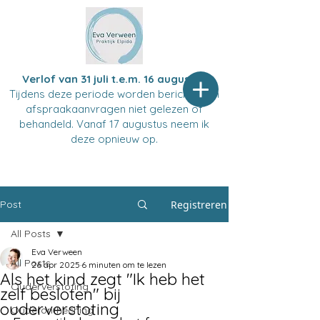
Verlof van 31 juli t.e.m. 16 augustus
Tijdens deze periode worden berichten en
afspraakaanvragen niet gelezen of
behandeld. Vanaf 17 augustus neem ik
deze opnieuw op.
Post
Registreren
All Posts
Eva Verween
All Posts
26 apr 2025
6 minuten om te lezen
Als het kind zegt "Ik heb het
Ouderverstoting
zelf besloten" bij
ouderverstoting
Ouderontheching