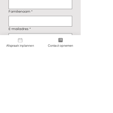
Familienaam
*
E-mailadres
*
Afspraak inplannen
Contact opnemen
Ja, schrijf me in voor de 
nieuwsbrief.
*
Verzenden
Praktijk Elpida - Eva Verween
Praktijkadres:
Jan De Lichte 24, 9090 Merelbeke-Melle
BTW-nummer: BE0743842124
Werkgebied: Melle bij Gent, Merelbeke-Melle,
Vlaanderen (Oost-Vlaanderen, West-
Vlaanderen, Antwerpen, Vlaams-Brabant,