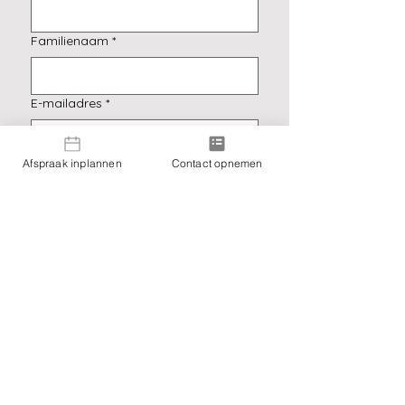
Familienaam
*
E-mailadres
*
Afspraak inplannen
Contact opnemen
Ja, schrijf me in voor de 
nieuwsbrief.
*
Verzenden
Praktijk Elpida - Eva Verween
Praktijkadres:
Jan De Lichte 24, 9090 Merelbeke-Melle
BTW-nummer: BE0743842124
Werkgebied: Melle bij Gent, Merelbeke-Melle,
Vlaanderen (Oost-Vlaanderen, West-
Vlaanderen, Antwerpen, Vlaams-Brabant,