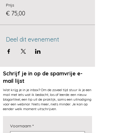
ouderverstoting zien maar er zich
Prijs
ooit aan verwachten
€ 75,00
Ouders die al tekenen zien van
mogelijke ouderverstoting
Ouders die al een lichte tot matige
vorm van ouderverstoting
meemaken (m.a.w. er is nog geen
Deel dit evenement
ernstige weerstand bij het kind of
een contactbreuk)
Familieleden/vrienden die ouders
hierbij willen ondersteunen en
ouderverstoting goed willen
begrijpen
Schrijf je in op de spamvrije e-
mail lijst
Agenda:
Wat krijg je in je inbox? Om de zoveel tijd stuur ik je een
Wat is ouderverstoting? (En
mail met iets wat ik bedacht, las of leerde: een nieuw
wanneer is weerstand geen
blogartikel, een tip uit de praktijk, soms een uitnodiging
voor een webinar. Niets meer, niets minder. Je kan op
ouderverstoting?)
eender welk moment uitschrijven.
Hoe herken je tekenen van
ouderverstoting bij jullie kind?
Vaak voorkomende
Voornaam
*
vervreemdingsstrategieën
Wat te doen bij deze tekenen en