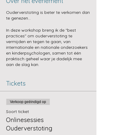
Γ
Over het evenement
Ouderverstoting is beter te verkomen dan
te genezen...
In deze workshop breng ik de "best
practices" om ouderverstoting te
vermijden en tegen te gaan, van
internationale en nationale onderzoekers
en kinderpsychologen, samen tot één
praktisch geheel waar je dadelijk mee
aan de slag kan.
Garanties geven m.b.t. de afloop is
(helaas!) niet mogelijk, maar kunnen
anticiperen en correct reageren naar
Tickets
gelang de situatie, is makkelijker wanneer
je goed geïnformeerd bent over wat je
best wel en niet doet in een brede waaier
Verkoop geëindigd op
aan scenario's.
Soort ticket
Deze workshop zicht zich tot:
Onlinesessies
Ouderverstoting
Ouders die nog geen concrete
tekenen van mogelijke