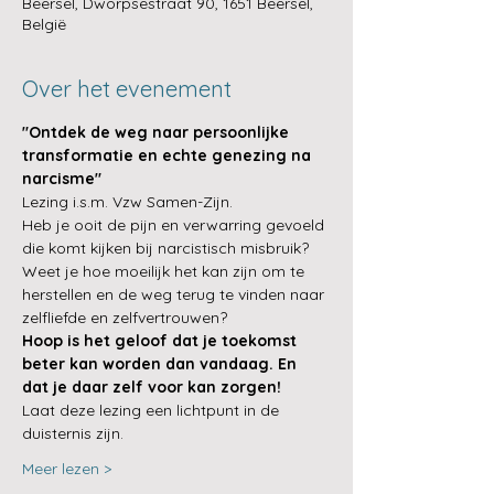
Γ
Beersel, Dworpsestraat 90, 1651 Beersel,
België
Over het evenement
"Ontdek de weg naar persoonlijke 
transformatie en echte genezing na 
narcisme"
Lezing i.s.m. Vzw Samen-Zijn.
Heb je ooit de pijn en verwarring gevoeld 
die komt kijken bij narcistisch misbruik? 
Weet je hoe moeilijk het kan zijn om te 
herstellen en de weg terug te vinden naar 
zelfliefde en zelfvertrouwen?
Hoop is het geloof dat je toekomst 
beter kan worden dan vandaag. En 
dat je daar zelf voor kan zorgen!
Laat deze lezing een lichtpunt in de 
duisternis zijn.
Meer lezen >