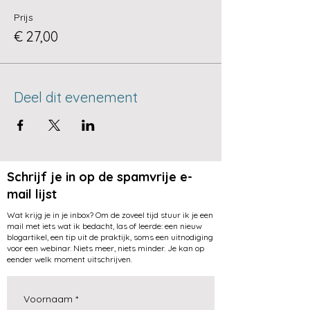
Ouders die nog geen concrete
Prijs
tekenen van mogelijke
€ 27,00
ouderverstoting zien maar er zich
ooit aan verwachten
Ouders die al tekenen zien van
mogelijke ouderverstoting
Ouders die al een lichte tot matige
Deel dit evenement
vorm van ouderverstoting
meemaken (m.a.w. er is nog geen
ernstige weerstand bij het kind of
een contactbreuk)
Familieleden/vrienden die ouders
hierbij willen ondersteunen en
Schrijf je in op de spamvrije e-
ouderverstoting goed willen
mail lijst
begrijpen
Wat krijg je in je inbox? Om de zoveel tijd stuur ik je een
Agenda:
mail met iets wat ik bedacht, las of leerde: een nieuw
blogartikel, een tip uit de praktijk, soms een uitnodiging
Wat is ouderverstoting? (En
voor een webinar. Niets meer, niets minder. Je kan op
wanneer is weerstand geen
eender welk moment uitschrijven.
ouderverstoting?)
Hoe herken je tekenen van
ouderverstoting bij jullie kind?
Voornaam
*
Vaak voorkomende