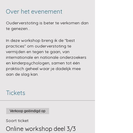
Γ
Over het evenement
Ouderverstoting is beter te verkomen dan
te genezen...
In deze workshop breng ik de "best
practices" om ouderverstoting te
vermijden en tegen te gaan, van
internationale en nationale onderzoekers
en kinderpsychologen, samen tot één
praktisch geheel waar je dadelijk mee
aan de slag kan.
Garanties geven m.b.t. de afloop is
(helaas!) niet mogelijk, maar kunnen
anticiperen en correct reageren naar
Tickets
gelang de situatie, is makkelijker wanneer
je goed geïnformeerd bent over wat je
best wel en niet doet in een brede waaier
Verkoop geëindigd op
aan scenario's.
Soort ticket
Deze workshop zicht zich tot:
Online workshop deel 3/3