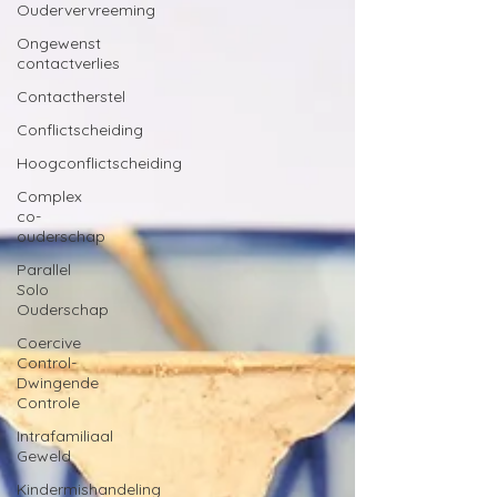
Oudervervreeming
Γ
Ongewenst
contactverlies
Contactherstel
Conflictscheiding
Hoogconflictscheiding
Complex
co-
ouderschap
Parallel
Solo
Ouderschap
Coercive
Control-
Dwingende
Controle
Intrafamiliaal
Geweld
Kindermishandeling