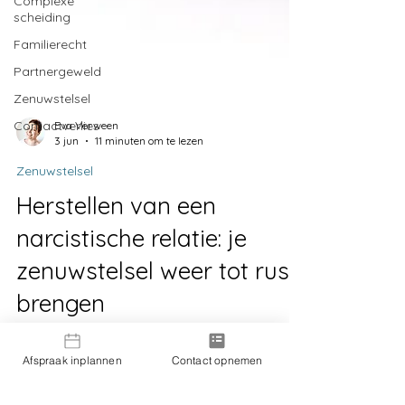
Complexe
scheiding
Familierecht
Partnergeweld
Zenuwstelsel
Contactverlies
Eva Verween
3 jun
11 minuten om te lezen
Zenuwstelsel
Herstellen van een
narcistische relatie: je
zenuwstelsel weer tot rust
brengen
Afspraak inplannen
Contact opnemen
Waarom je zenuwstelsel na een