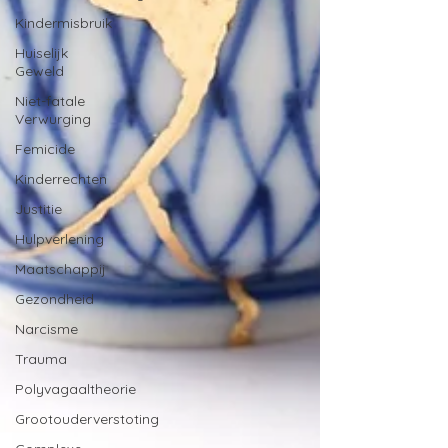
Kindermisbruik
Huiselijk
Geweld
Niet-fatale
Verwurging
Femicide
Kinderrechten
Justitie
Hulpverlening
Maatschappij
Gezondheid
Narcisme
Trauma
Polyvagaaltheorie
Grootouderverstoting