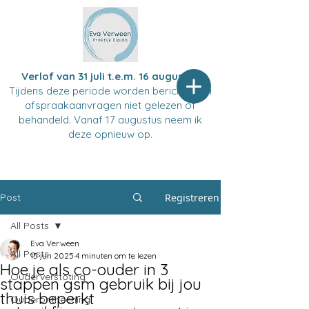
Verlof van 31 juli t.e.m. 16 augustus
Tijdens deze periode worden berichten en
afspraakaanvragen niet gelezen of
behandeld. Vanaf 17 augustus neem ik
deze opnieuw op.
Post
Registreren
All Posts
Eva Verween
All Posts
15 jun 2025
4 minuten om te lezen
Hoe je als co-ouder in 3
Ouderverstoting
stappen gsm gebruik bij jou
thuis beperkt
Ouderontheching