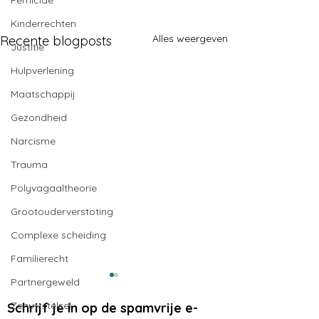
Femicide
Kinderrechten
Alles weergeven
Recente blogposts
Justitie
Hulpverlening
Maatschappij
Gezondheid
Narcisme
Trauma
Polyvagaaltheorie
Grootouderverstoting
Complexe scheiding
Familierecht
Partnergeweld
Zenuwstelsel
Schrijf je in op de spamvrije e-