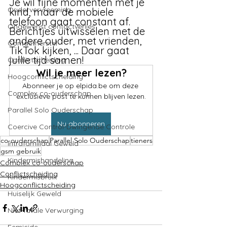
Γ
Je wil fijne momenten met je 
Oudervervreeming
kind, maar de mobiele 
telefoon gaat constant af. 
Ongewenst contactverlies
Berichtjes uitwisselen met de 
andere ouder, met vrienden, 
Contactherstel
TikTok kijken, ... Daar gaat 
jullie tijd samen!
Conflictscheiding
Wil je meer lezen?
Hoogconflictscheiding
Abonneer je op elpida.be om deze 
Complex co-ouderschap
exclusieve post te kunnen blijven lezen.
Parallel Solo Ouderschap
Nu abonneren
Coercive Control-Dwingende Controle
co-ouderschap
Parallel Solo Ouderschap
tieners
Intrafamiliaal Geweld
gsm gebruik
Kindermishandeling
Complex co-ouderschap
Conflictscheiding
Kindermisbruik
Hoogconflictscheiding
Huiselijk Geweld
Niet-fatale Verwurging