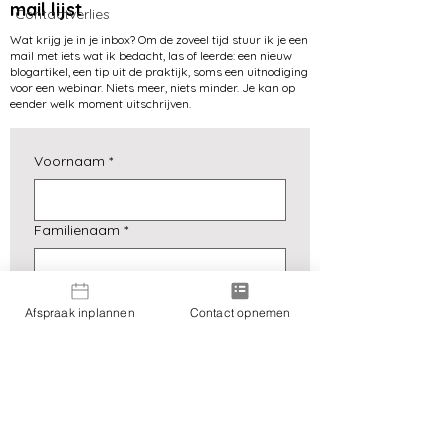
mail lijst
Contactverlies
Wat krijg je in je inbox? Om de zoveel tijd stuur ik je een
mail met iets wat ik bedacht, las of leerde: een nieuw
blogartikel, een tip uit de praktijk, soms een uitnodiging
voor een webinar. Niets meer, niets minder. Je kan op
Ouderverstoting en
Hoe help je een
eender welk moment uitschrijven.
contactherstel met
beïnvloeding d
tieners die zich
ouderverstoting
Voornaam
*
afzonderen
herkennen?
Familienaam
*
E-mailadres
*
Afspraak inplannen
Contact opnemen
Ja, schrijf me in voor de 
nieuwsbrief.
*
Verzenden