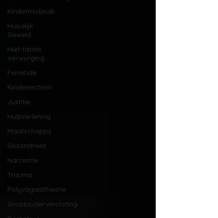
Kindermisbruik
Huiselijk
Geweld
Niet-fatale
Verwurging
Femicide
Kinderrechten
Justitie
Hulpverlening
Maatschappij
Gezondheid
Narcisme
Trauma
Polyvagaaltheorie
Grootouderverstoting