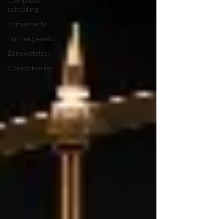
Complexe
scheiding
Familierecht
Partnergeweld
Zenuwstelsel
Contactverlies