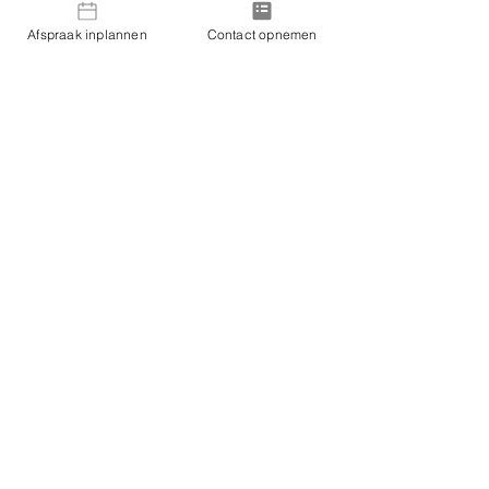
Afspraak inplannen
Contact opnemen
Eva Verween
21 mei
9 minuten om te lezen