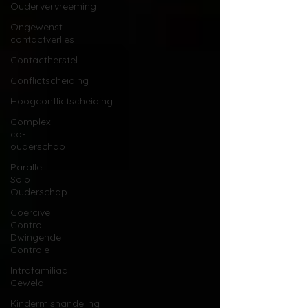
Oudervervreeming
Ongewenst
contactverlies
Contactherstel
Conflictscheiding
Hoogconflictscheiding
Complex
co-
ouderschap
Parallel
Solo
Ouderschap
Coercive
Control-
Dwingende
Controle
Intrafamiliaal
Geweld
Kindermishandeling