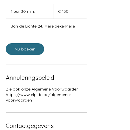
Γ
130
euro
1 uur 30 min.
1
€ 130
u
u
Jan de Lichte 24, Merelbeke-Melle
3
0
m
i
Nu boeken
n
.
Annuleringsbeleid
Zie ook onze Algemene Voorwaarden:
https://www.elpida.be/algemene-
voorwaarden
Contactgegevens