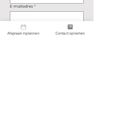
E-mailadres
*
Ja, schrijf me in voor de 
Afspraak inplannen
Contact opnemen
nieuwsbrief.
*
Verzenden
Praktijk Elpida - Eva Verween
Praktijkadres:
Jan De Lichte 24, 9090 Merelbeke-Melle
BTW-nummer: BE0743842124
Werkgebied: Melle bij Gent, Merelbeke-Melle,
Vlaanderen (Oost-Vlaanderen, West-
Vlaanderen, Antwerpen, Vlaams-Brabant,
Limburg), Brussel, Nederland en eender waar
je Nederlandstalig bent.
Wil je bekijken wat voor jou past?