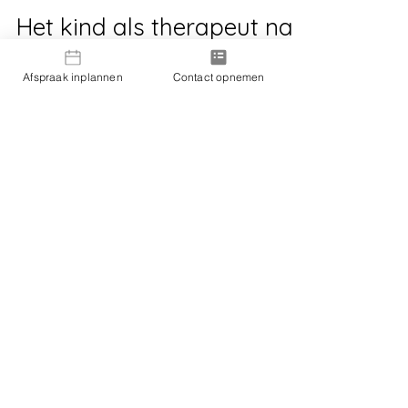
Complexe scheiding
Het kind als therapeut na
Afspraak inplannen
Contact opnemen
scheiding: grensvervaging
en impact
Het kind als therapeut: grensvervaging en
impact. Herken de signalen van
loyaliteitsconflict, emotionele overbelasting
en levenslange impact. Zoek tijdig hulp.