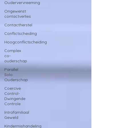
Oudervervreeming
Ongewenst
contactverlies
Contactherstel
Conflictscheiding
Hoogconflictscheiding
Complex
co-
ouderschap
Parallel
Solo
Ouderschap
Coercive
Control-
Dwingende
Controle
Intrafamiliaal
Geweld
Kindermishandeling