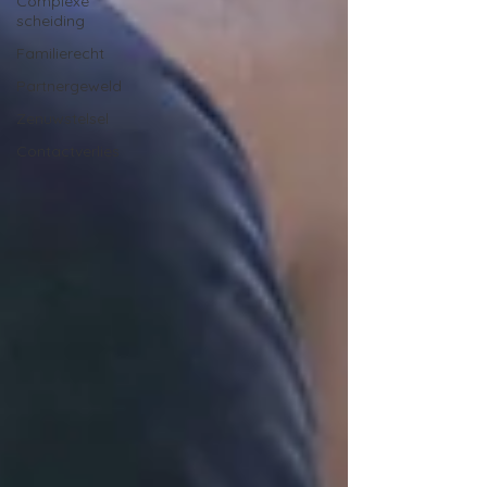
Complexe
scheiding
Familierecht
Partnergeweld
Zenuwstelsel
Contactverlies