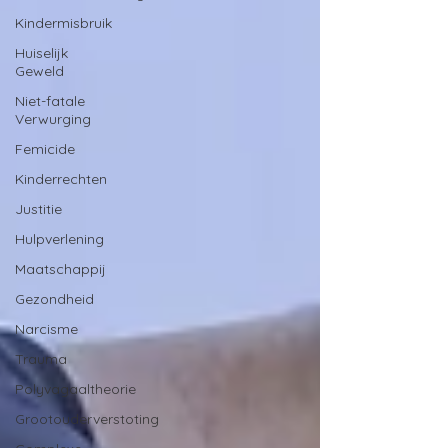
Kindermisbruik
Huiselijk
Geweld
Niet-fatale
Verwurging
Femicide
Kinderrechten
Justitie
Hulpverlening
Maatschappij
Gezondheid
Narcisme
Trauma
Polyvagaaltheorie
Grootouderverstoting